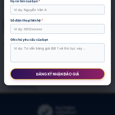
Họ và tên của bạn
*
Số điện thoại liên hệ
*
00:00
00:22
Ghi chú yêu cầu của bạn
Bài Viết Liên Quan
BÀI VIẾT ĐƯỢC QUAN TÂM
Sửa Máy Tính Tại Nhà Hạ Hòa – Tận Nơi, Giá Tốt
Tổng Quan Nhà Đất Xã Hiền Lương Phú Thọ: Thị Trường, Quy
ĐĂNG KÝ NHẬN BÁO GIÁ
Hoạch & Tiềm Năng
Tổng Quan Nhà Đất Xã Hiền Lương Phú Thọ: Thị Trường, Quy
Hoạch & Tiềm Năng