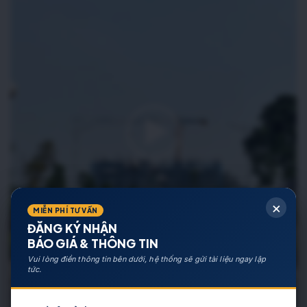
×
MIỄN PHÍ TƯ VẤN
ĐĂNG KÝ NHẬN
BÁO GIÁ & THÔNG TIN
Vui lòng điền thông tin bên dưới, hệ thống sẽ gửi tài liệu ngay lập
tức.