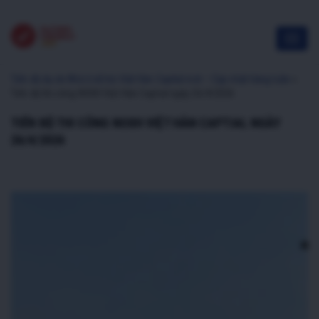
Tiến độ dự án Nhà ở xã hội Việt Hàn Capital mới – Cập nhật hàng tuần
»
Tiến độ thi công NOXH Việt Hàn Captial ngày 26/4/2026
TIẾN ĐỘ THI CÔNG NOXH VIỆT HÀN CAPTIAL NGÀY
26/4/2026
Trình
chơi
Video