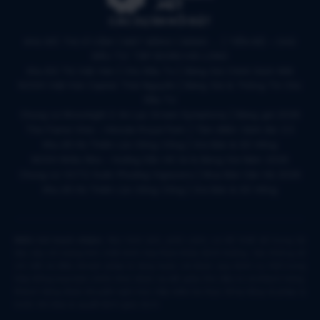
CÁC DỰ ÁN NỔI BẬT
KHU ĐÔ THỊ VĨ CẦM | MẶT BẰNG | BẢNG … | TIẾN ĐỘ – CHỦ
ĐẦU TƯ: TẬP ĐOÀN HẢI LONG
Khu Đô Thị Việt Hàn | Chủ Đầu Tư | Bảng Giá Chính Sách Mới
NOXH Việt Hàn Capital Thái Nguyên | Bảng Giá & Thông Tin Chủ
Đầu Tư
Chung cư Moonlight 2 An Lạc Green Symphony | Bảng giá 2026
The Flame Vine – Hinode Royal Park | Tâm điểm Vành đai 3.5
Khu đô thị Thiên Lộc Sông Công | Giá Bán & Sổ Hồng
NOXH Miêu Nha – Hướng Dẫn Hồ Sơ & Bảng Giá Năm 2026
Chung cư OCT2 Xuân Phương Viglacera | Mua Bán Căn Hộ 2026
Khu đô thị Thiên Lộc Sông Công | Giá Bán & Sổ Hồng
Miễn trừ trách nhiệm:
Mọi hình ảnh, phối cảnh, sơ đồ thiết kế trong tài
liệu này chỉ mang tính chất minh họa tham khảo định hướng. Các thông số
chi tiết và điều khoản pháp lý ràng buộc sẽ được quy định cụ thể trong
Hợp đồng mua bán chính thức được ký kết giữa Chủ đầu tư và khách hàng.
Khách hàng được khuyến nghị trực tiếp kiểm tra thực tế hạ tầng và pháp lý
trước khi đưa ra quyết định giao dịch.