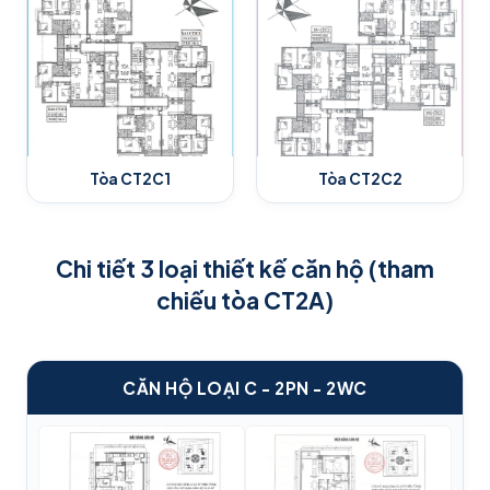
Tòa CT2C1
Tòa CT2C2
Chi tiết 3 loại thiết kế căn hộ (tham
chiếu tòa CT2A)
CĂN HỘ LOẠI C - 2PN - 2WC