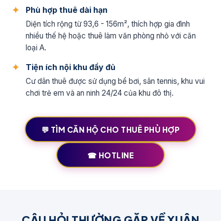
Phù hợp thuê dài hạn
Diện tích rộng từ 93,6 - 156m², thích hợp gia đình
nhiều thế hệ hoặc thuê làm văn phòng nhỏ với căn
loại A.
Tiện ích nội khu đầy đủ
Cư dân thuê được sử dụng bể bơi, sân tennis, khu vui
chơi trẻ em và an ninh 24/24 của khu đô thị.
💬 TÌM CĂN HỘ CHO THUÊ PHÙ HỢP
☎ HOTLINE
CÂU HỎI THƯỜNG GẶP VỀ XUÂN