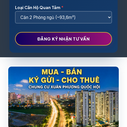
Loại Căn Hộ Quan Tâm
*
TỔNG QUAN CHUNG CƯ XUÂN
PHƯƠNG QUỐC HỘI
ĐĂNG KÝ NHẬN TƯ VẤN
Nhà ở cho cán bộ Văn phòng Quốc Hội Xuân Phương -
lô đất CT2, Nam Từ Liêm