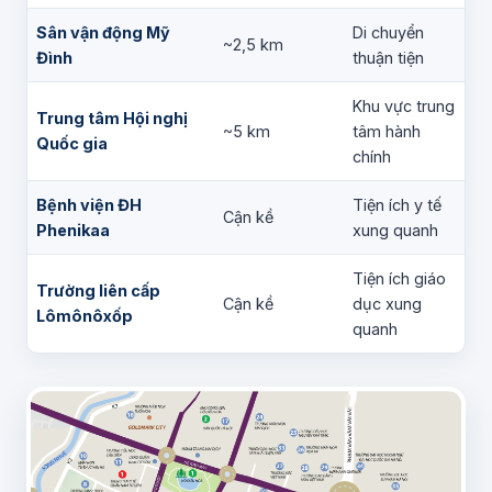
Sân vận động Mỹ
Di chuyển
~2,5 km
Đình
thuận tiện
Khu vực trung
Trung tâm Hội nghị
~5 km
tâm hành
Quốc gia
chính
Bệnh viện ĐH
Tiện ích y tế
Cận kề
Phenikaa
xung quanh
Tiện ích giáo
Trường liên cấp
Cận kề
dục xung
Lômônôxốp
quanh