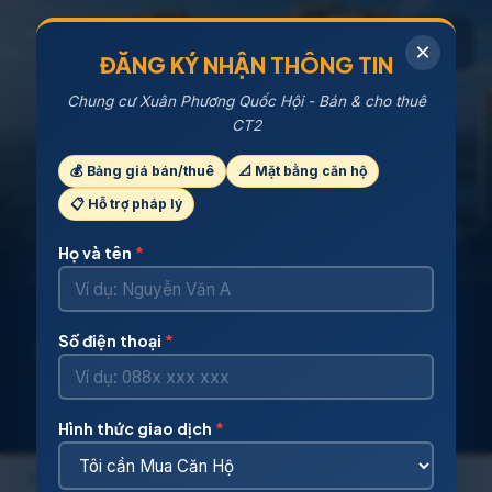
×
ĐĂNG KÝ NHẬN THÔNG TIN
Chung cư Xuân Phương Quốc Hội - Bán & cho thuê
CT2
Chung Cư Xuân Phương Quốc Hội -
Bảng Giá Bán, Cho Thuê & Thiết Kế
💰 Bảng giá bán/thuê
📐 Mặt bằng căn hộ
Căn Hộ CT2
📋 Hỗ trợ pháp lý
Cập nhật bảng giá mua bán, cho thuê và mặt bằng thiết kế mới nhất
tháng 08/2026
Họ và tên
*
4 Tòa CT2
93,6 - 156m²
Số điện thoại
*
CT2A - CT2B - CT2C1 - CT2C2
DIỆN TÍCH CĂN HỘ 2-4PN
4,3 - 7,5 Tỷ
Sổ hồng
GIÁ BÁN THAM KHẢO/CĂN
SỞ HỮU LÂU DÀI
Hình thức giao dịch
*
Trang chủ
Dự án
Chung cư Xuân Phương Quốc Hội