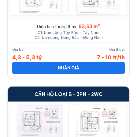
93,63 m²
Diện tích thông thủy:
C1: ban công Tây Bắc - Tây Nam
C2: ban công Đông Bắc - Đông Nam
Giá bán:
Giá thuê:
4,3 - 5,3 tỷ
7 - 10 tr/th
NHẬN GIÁ
CĂN HỘ LOẠI B - 3PN - 2WC