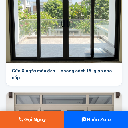
Cửa Xingfa màu đen — phong cách tối giản cao
cấp
Chị Vy
Lê Đức Thọ (Mỹ Đình)
yêu cầu khảo sát, đo đạc tận nhà
4
Gọi Ngay
Nhắn Zalo