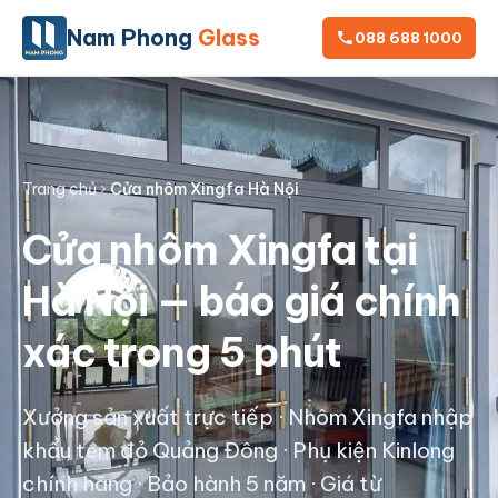
Nam Phong
Glass
088 688 1000
Trang chủ
›
Cửa nhôm Xingfa Hà Nội
Cửa nhôm Xingfa tại
Hà Nội — báo giá chính
xác trong 5 phút
Xưởng sản xuất trực tiếp · Nhôm Xingfa nhập
khẩu tem đỏ Quảng Đông · Phụ kiện Kinlong
chính hãng · Bảo hành 5 năm · Giá từ